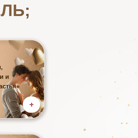
ЛЬ;
,
и и
астья»
+