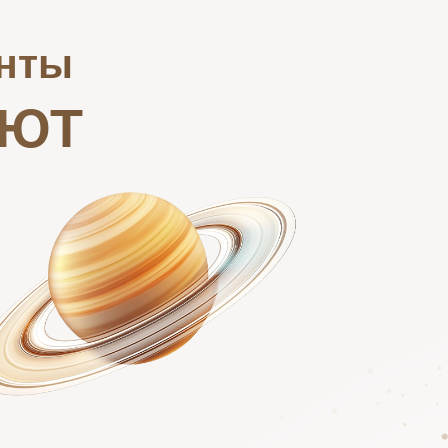
енты
АЮТ