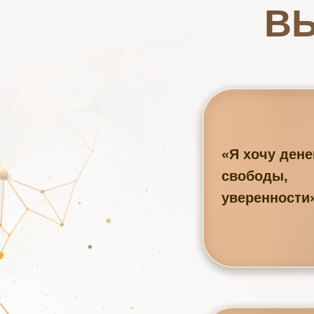
В
«Я хочу денег
свободы,
уверенности