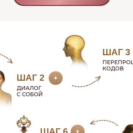
ШАГ 3
ПЕРЕПРО
КОДОВ
ШАГ 2
+
ДИАЛОГ
С СОБОЙ
ШАГ 6
+