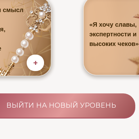
и смысл
«Я хочу славы,
я,
экспертности и
высоких чеков»
е
+
ВЫЙТИ НА НОВЫЙ УРОВЕНЬ