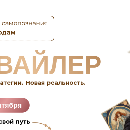
а самопознания
одам
ВАЙЛЕР
атегии. Новая реальность.
нтября
свой путь