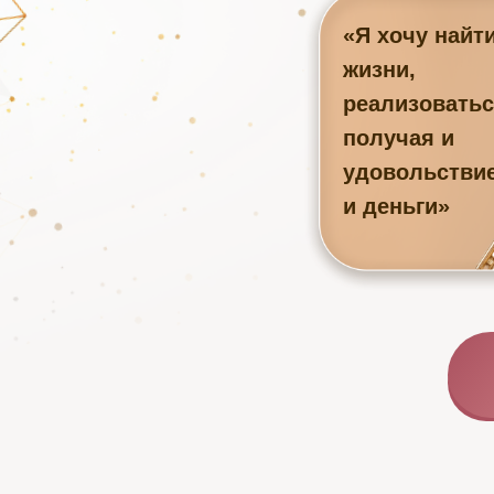
«Я хочу найт
жизни,
реализоватьс
получая и
удовольстви
и деньги»