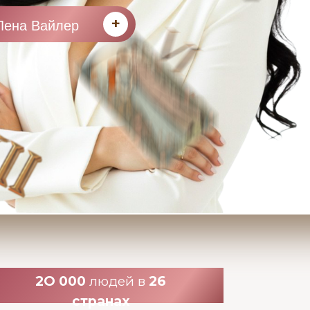
+
Лена Вайлер
БОЛЬШЕ
НЕ РАБОТАЮТ
2О 000
людей в
26
странах