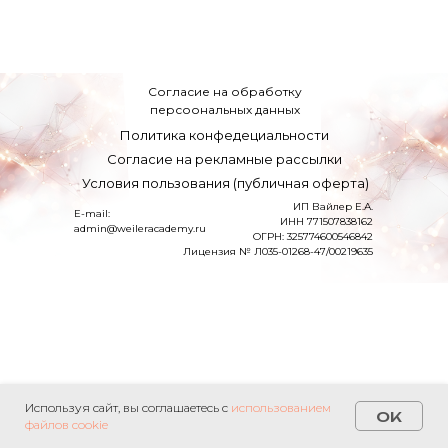
Согласие на обработку
персоональных данных
Политика конфедециальности
Согласие на рекламные рассылки
Условия пользования (публичная оферта)
ИП Вайлер Е.А.
E-mail:
ИНН 771507838162
admin@weileracademy.ru
ОГРН: 325774600546842
Лицензия № Л035-01268-47/00219635
Используя сайт, вы соглашаетесь с
использованием
OK
файлов cookie