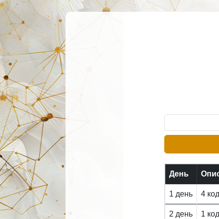
День
Опи
1 день
4 ко
2 день
1 ко