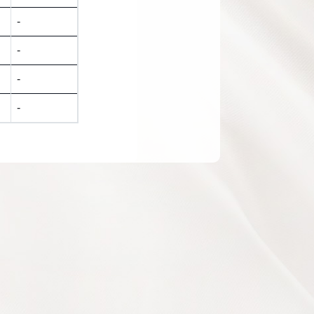
-
ы
-
-
-